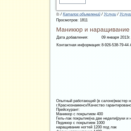
/
Каталог объявлений
/
Услуги
/
Услуг
Просмотров: 1811
Маникюр и наращивание н
Дата добавления:
09 января 2013г.
Контактная информация:
8-926-538-79-44
Опытный работающий (в салоне)мастер но
г.Краснознаменск!Качество гарантирован
Прейскурант:
Маникюр с покрытием 400
Гель-лак покрытие(на две недели(руки и н
Педикюр с покрытием 1000
наращивание ногтей 1200 под лак