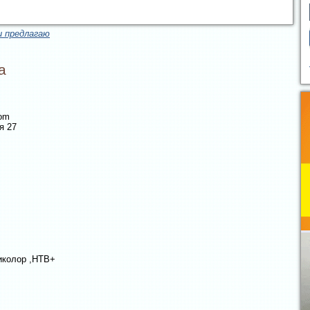
и предлагаю
а
com
я 27
иколор ,НТВ+