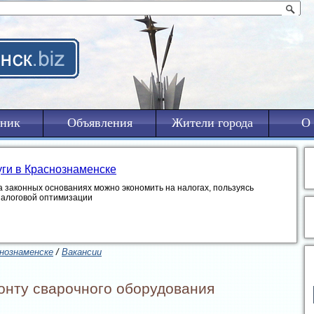
ник
Объявления
Жители города
О 
уги в Краснознаменске
а законных основаниях можно экономить на налогах, пользуясь
налоговой оптимизации
нознаменске
/
Вакансии
онту сварочного оборудования