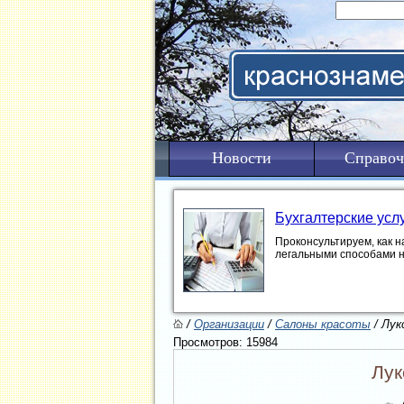
Новости
Справоч
Бухгалтерские усл
Проконсультируем, как н
легальными способами 
/
Организации
/
Салоны красоты
/ Лук
Просмотров: 15984
Лук