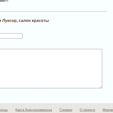
ми!!!!
 Луксор, салон красоты
менцы
Карта Краснознаменска
Справки
О проекте
Миров