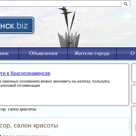
ник
Объявления
Жители города
О 
уги в Краснознаменске
а законных основаниях можно экономить на налогах, пользуясь
налоговой оптимизации
сор, салон красоты
сор, салон красоты