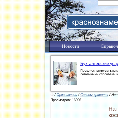
Новости
Справоч
Бухгалтерские усл
Проконсультируем, как н
легальными способами 
/
Организации
/
Салоны красоты
/ Нат
Просмотров: 16006
Нат
кос