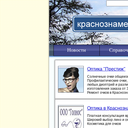
Новости
Справоч
Оптика "Престиж"
Солнечные очки общеизв
Профилактические очки, 
любых диоптрий и различ
изготовления заказа от 
Ремонт очков в Краснозн
Оптика в Краснозн
Платная консультация в
Широкий выбор линз и о
Косметика для очков