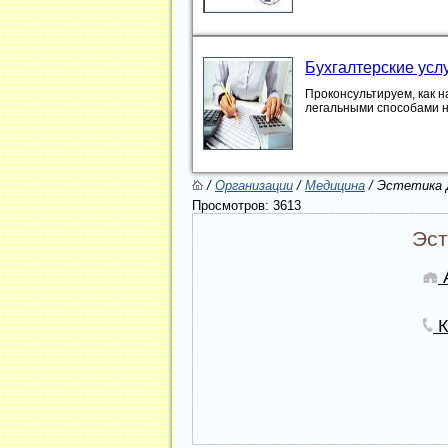
Бухгалтерские усл
Проконсультируем, как н
легальными способами 
/
Организации
/
Медицина
/ Эстетика
Просмотров: 3613
Эст
А
К