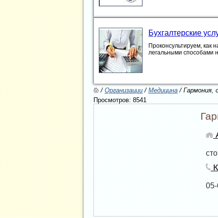
Бухгалтерские усл
Проконсультируем, как н
легальными способами 
/
Организации
/
Медицина
/ Гармония,
Просмотров: 8541
Гар
А
ст
К
05-