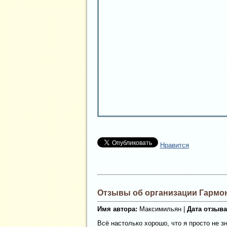
Нравится
Отзывы об организации Гармон
Имя автора:
Максимильян |
Дата отзыва
Всё настолько хорошо, что я просто не зн