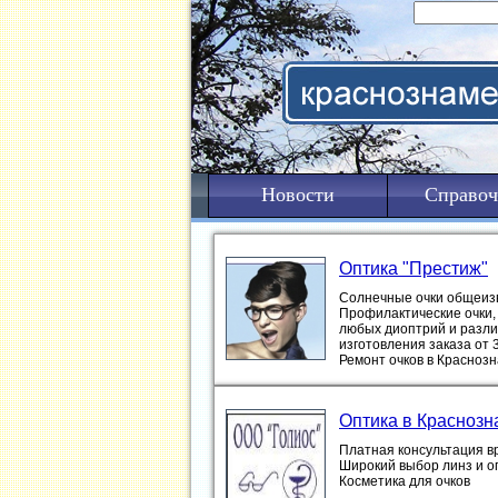
Новости
Справоч
Оптика "Престиж"
Солнечные очки общеизв
Профилактические очки, 
любых диоптрий и различ
изготовления заказа от 
Ремонт очков в Краснозн
Оптика в Краснозн
Платная консультация в
Широкий выбор линз и о
Косметика для очков